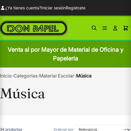
¿Ya tienes cuenta?
Iniciar sesión
Regístrate
Venta al por Mayor de Material de Oficina y
Papelería
Inicio
›
Categorias
›
Material Escolar
›
Música
Música
34 productos
Ordenar por