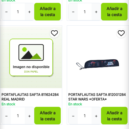
En stock
En stock
Añadir a
Añadir a
−
+
−
+
la cesta
la cesta
PORTAFLAUTAS SAFTA 811624284
PORTAFLAUTAS SAFTA 812001284
REAL MADRID
STAR WARS *OFERTA*
En stock
En stock
Añadir a
Añadir a
−
+
−
+
la cesta
la cesta