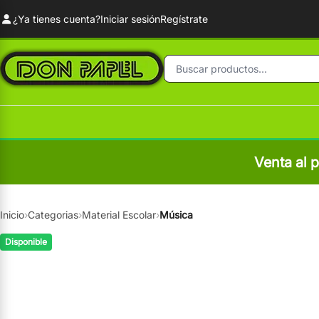
¿Ya tienes cuenta?
Iniciar sesión
Regístrate
Venta al 
Inicio
›
Categorias
›
Material Escolar
›
Música
Disponible