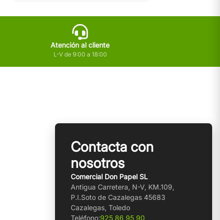
Atención al cliente
L-V de 9:00 a 18:00
Contacta con
nosotros
Comercial Don Papel SL
Antigua Carretera, N-V, KM.109,
P.I.Soto de Cazalegas 45683
Cazalegas, Toledo
Teléfono:
925 86 95 90