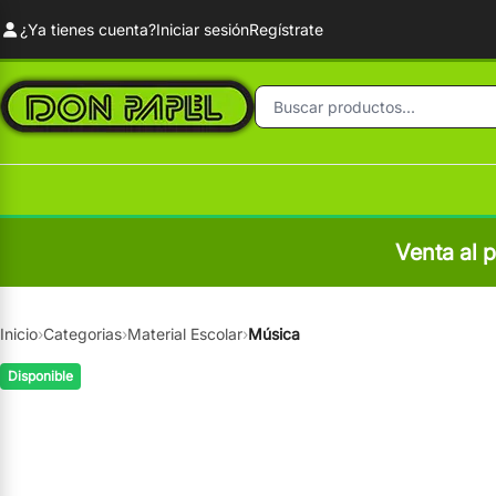
¿Ya tienes cuenta?
Iniciar sesión
Regístrate
Venta al 
Inicio
›
Categorias
›
Material Escolar
›
Música
Disponible