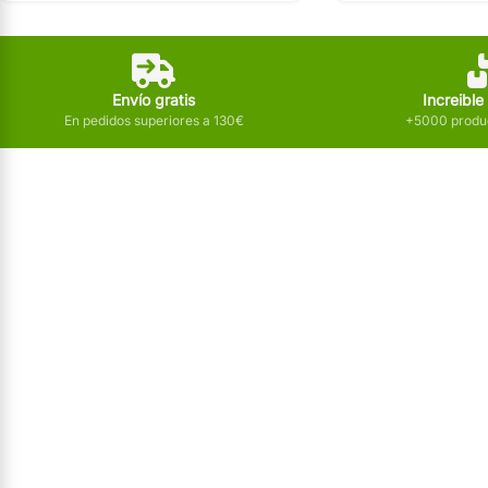
Envío gratis
Increible
En pedidos superiores a 130€
+5000 produc