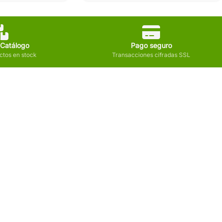
 Catálogo
Pago seguro
tos en stock
Transacciones cifradas SSL