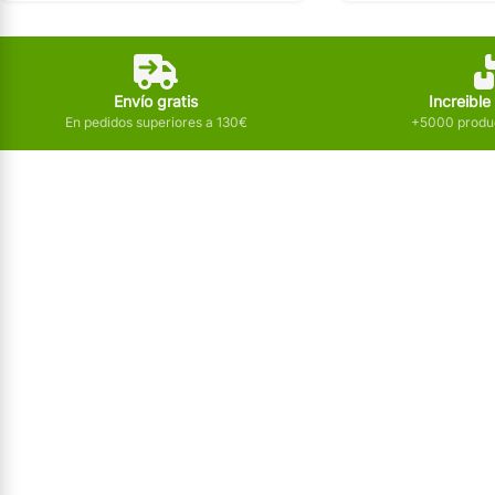
Envío gratis
Increible
En pedidos superiores a 130€
+5000 produc