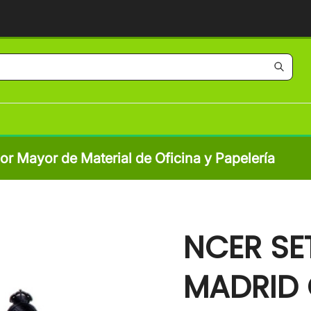
por Mayor de Material de Oficina y Papelería
NCER SET
MADRID