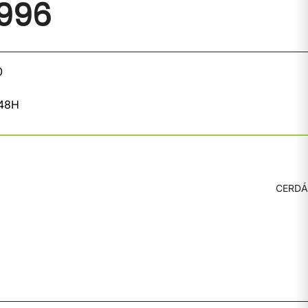
996
0
 48H
CERDÁ