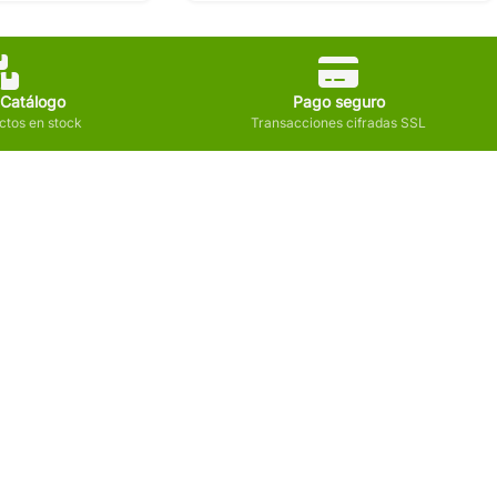
 Catálogo
Pago seguro
tos en stock
Transacciones cifradas SSL