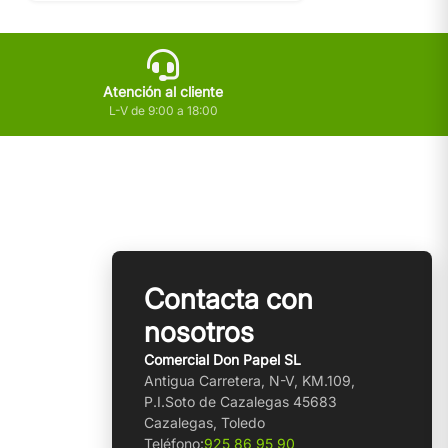
Atención al cliente
L-V de 9:00 a 18:00
Contacta con
nosotros
Comercial Don Papel SL
Antigua Carretera, N-V, KM.109,
P.I.Soto de Cazalegas 45683
Cazalegas, Toledo
Teléfono:
925 86 95 90