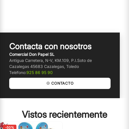
Contacta con nosotros
Comercial Don Papel SL
Antigua Carretera, N-V, KM.109, P.I.Soto de
Cazalegas 45683 Cazalegas, Toledo
Teléfono:
925 86 95 90
☉ CONTACTO
Vistos recientemente
-50%