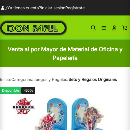
¿Ya tienes cuenta?
Iniciar sesión
Regístrate
Venta al por Mayor de Material de Oficina y
Papelería
Inicio
›
Categorias
›
Juegos y Regalos
›
Sets y Regalos Originales
Disponible
-50%