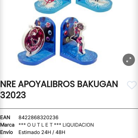
NRE APOYALIBROS BAKUGAN
32023
EAN
8422868320236
Marca
*** O U T L E T *** LIQUIDACION
Envío
Estimado 24H / 48H