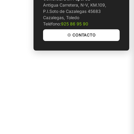
Antigua Carretera, N-V, KM.109,
P.I.Soto de Cazalegas 45683
Cazalegas, Toledo
Teléfono:
925 86 95 90
☉ CONTACTO