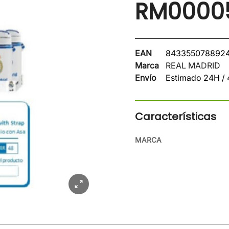
RM0000
EAN
843355078892
Marca
REAL MADRID
Envío
Estimado 24H /
Características
MARCA