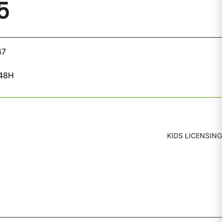
5
47
 48H
KIDS LICENSING