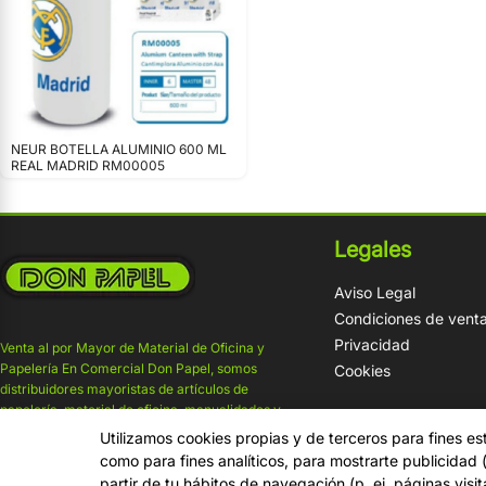
NEUR BOTELLA ALUMINIO 600 ML
REAL MADRID RM00005
Legales
Aviso Legal
Condiciones de vent
Privacidad
Venta al por Mayor de Material de Oficina y
Papelería En Comercial Don Papel, somos
Cookies
distribuidores mayoristas de artículos de
papelería, material de oficina, manualidades y
material escolar. Almacén de Papelería .
Utilizamos cookies propias y de terceros para fines es
como para fines analíticos, para mostrarte publicidad
partir de tu hábitos de navegación (p. ej. páginas visi