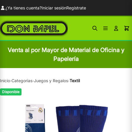
¿Ya tienes cuenta?
Iniciar sesión
Regístrate
Venta al por Mayor de Material de Oficina y
Papelería
Inicio
›
Categorias
›
Juegos y Regalos
›
Textil
Disponible