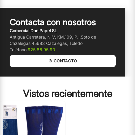
Contacta con nosotros
Comercial Don Papel SL
Antigua Carretera, N-V, KM.109, P.I.Soto de
Cazalegas 45683 Cazalegas, Toledo
Teléfono:
925 86 95 90
☉ CONTACTO
Vistos recientemente