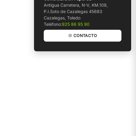
Antigua Carretera, N-V, KM.109,
P.I.Soto de Cazalegas 45683
Cazalegas, Toledo
Teléfono:
925 86 95 90
☉ CONTACTO