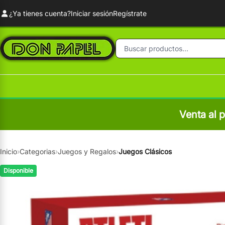
¿Ya tienes cuenta?
Iniciar sesión
Regístrate
Venta al 
Inicio
›
Categorias
›
Juegos y Regalos
›
Juegos Clásicos
Disponible