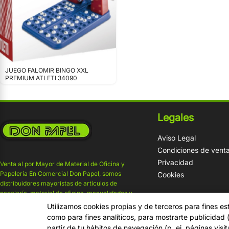
JUEGO FALOMIR BINGO XXL
PREMIUM ATLETI 34090
Legales
Aviso Legal
Condiciones de vent
Privacidad
Venta al por Mayor de Material de Oficina y
Papelería En Comercial Don Papel, somos
Cookies
distribuidores mayoristas de artículos de
papelería, material de oficina, manualidades y
material escolar.
Utilizamos cookies propias y de terceros para fines es
como para fines analíticos, para mostrarte publicidad
partir de tu hábitos de navegación (p. ej. páginas visi