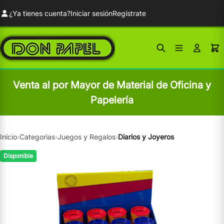
¿Ya tienes cuenta?
Iniciar sesión
Regístrate
Venta al por Mayor de Material de Oficina y
Papelería
Inicio
›
Categorias
›
Juegos y Regalos
›
Diarios y Joyeros
Disponible