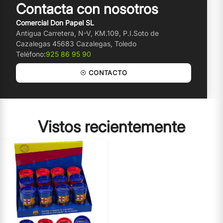
Contacta con nosotros
Comercial Don Papel SL
Antigua Carretera, N-V, KM.109, P.I.Soto de
Cazalegas 45683 Cazalegas, Toledo
Teléfono:
925 86 95 90
☉ CONTACTO
Vistos recientemente