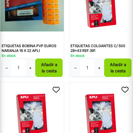
ETIQUETAS BOBINA PVP EUROS
ETIQUETAS COLGANTES C/ 500
NARANJA 16 X 22 APLI
28x43 REF.391
En stock
En stock
Añadir a
Añadir a
−
+
−
+
la cesta
la cesta