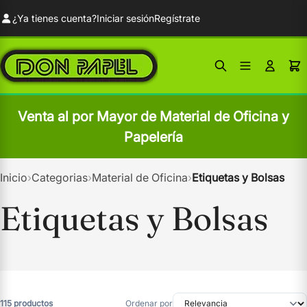
¿Ya tienes cuenta?
Iniciar sesión
Regístrate
Venta al por Mayor de Material de Oficina y
Papelería
Inicio
›
Categorias
›
Material de Oficina
›
Etiquetas y Bolsas
Etiquetas y Bolsas
115 productos
Ordenar por