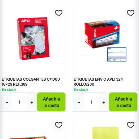
ETIQUETAS COLGANTES C/1000
ETIQUETAS ENVIO APLI 324
18x29 REF.389
ROLLO/200
En stock
En stock
Añadir a
Añadir a
−
+
−
+
la cesta
la cesta