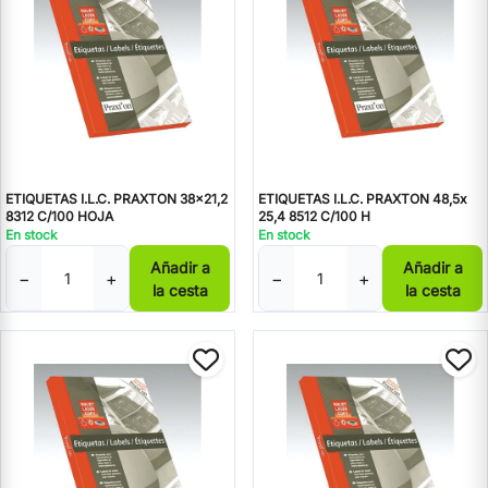
ETIQUETAS I.L.C. PRAXTON 38x21,2
ETIQUETAS I.L.C. PRAXTON 48,5x
8312 C/100 HOJA
25,4 8512 C/100 H
En stock
En stock
Añadir a
Añadir a
−
+
−
+
la cesta
la cesta