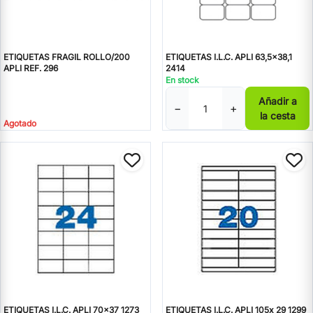
ETIQUETAS FRAGIL ROLLO/200
ETIQUETAS I.L.C. APLI 63,5x38,1
APLI REF. 296
2414
En stock
Añadir a
−
+
la cesta
Agotado
ETIQUETAS I.L.C. APLI 70x37 1273
ETIQUETAS I.L.C. APLI 105x 29 1299