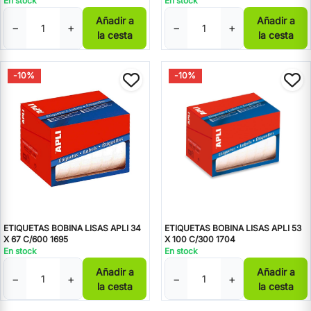
En stock
En stock
Añadir a
Añadir a
−
+
−
+
la cesta
la cesta
-10%
-10%
ETIQUETAS BOBINA LISAS APLI 34
ETIQUETAS BOBINA LISAS APLI 53
X 67 C/600 1695
X 100 C/300 1704
En stock
En stock
Añadir a
Añadir a
−
+
−
+
la cesta
la cesta