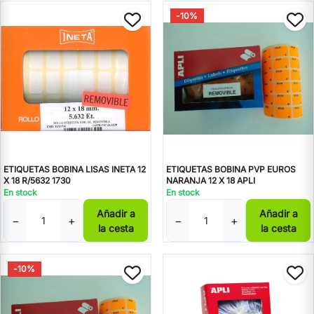
-10%
ETIQUETAS BOBINA LISAS INETA 12
ETIQUETAS BOBINA PVP EUROS
X 18 R/5632 1730
NARANJA 12 X 18 APLI
En stock
En stock
Añadir a
Añadir a
−
+
−
+
la cesta
la cesta
-10%