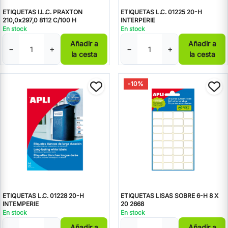
ETIQUETAS I.L.C. PRAXTON
ETIQUETAS L.C. 01225 20-H
210,0x297,0 8112 C/100 H
INTERPERIE
En stock
En stock
Añadir a
Añadir a
−
+
−
+
la cesta
la cesta
-10%
ETIQUETAS L.C. 01228 20-H
ETIQUETAS LISAS SOBRE 6-H 8 X
INTEMPERIE
20 2668
En stock
En stock
Añadir a
Añadir a