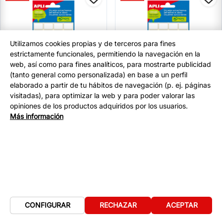
Utilizamos cookies propias y de terceros para fines
estrictamente funcionales, permitiendo la navegación en la
web, así como para fines analíticos, para mostrarte publicidad
(tanto general como personalizada) en base a un perfil
elaborado a partir de tu hábitos de navegación (p. ej. páginas
visitadas), para optimizar la web y para poder valorar las
ETIQUETAS LISAS SOBRE 6-H 12 X
ETIQUETAS LISAS SOBRE 6-H 13 X
opiniones de los productos adquiridos por los usuarios.
30 2671
40 2672
Más información
En stock
En stock
Añadir a
Añadir a
−
+
−
+
la cesta
la cesta
-10%
-10%
CONFIGURAR
RECHAZAR
ACEPTAR