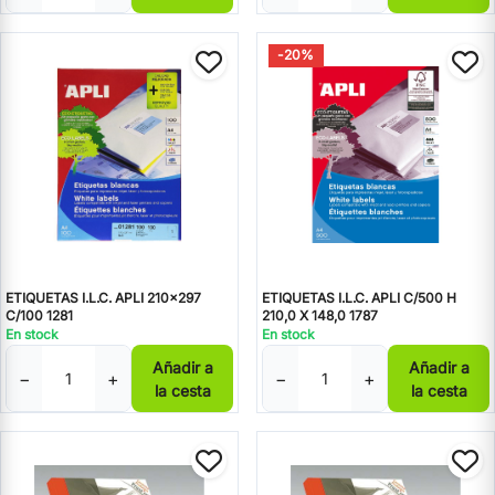
-20%
ETIQUETAS I.L.C. APLI 210x297
ETIQUETAS I.L.C. APLI C/500 H
C/100 1281
210,0 X 148,0 1787
En stock
En stock
Añadir a
Añadir a
−
+
−
+
la cesta
la cesta